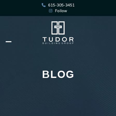
Skip
615-305-3451
to
Follow
content
Open
Close
mobile
mobile
menu
menu
BLOG